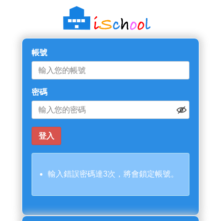
帳號
密碼
輸入錯誤密碼達3次，將會鎖定帳號。