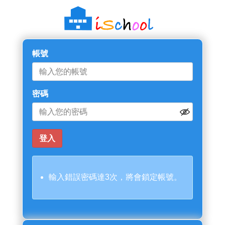
帳號
密碼
輸入錯誤密碼達3次，將會鎖定帳號。