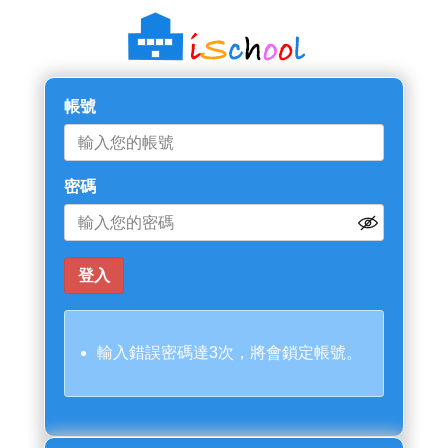
帳號
密碼
輸入錯誤密碼達3次，將會鎖定帳號。