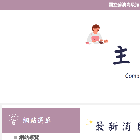
國立蘇澳高級海
:
:::
網站導覽