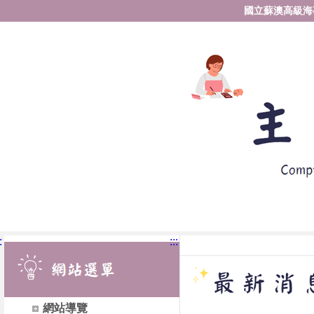
國立蘇澳高級海
:
:::
網站導覽