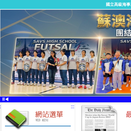
國立高級海事
⏸
◀
:
:::