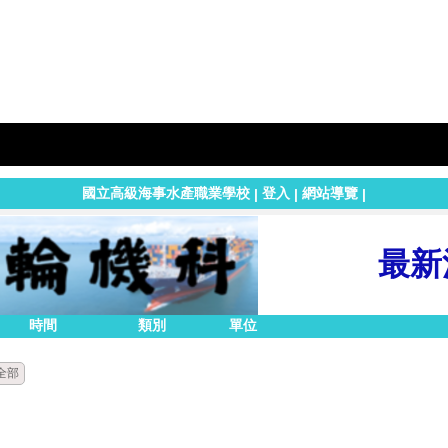
國立高級海事水產職業學校
登入
網站導覽
|
|
|
最新
時間
類別
單位
全部