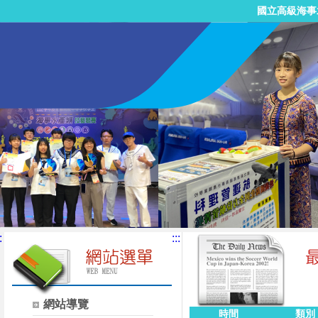
國立高級海事
:
:::
網站導覽
時間
類別