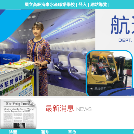
國立高級海事水產職業學校
登入
網站導覽
|
|
|
時間
類別
單位