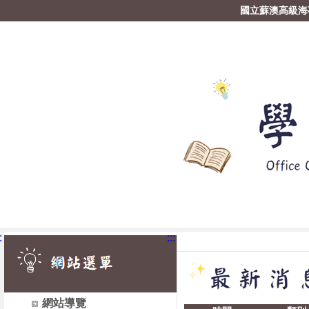
國立蘇澳高級海
:
:::
網站導覽