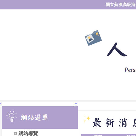
國立蘇澳高級海
:
:::
網站導覽