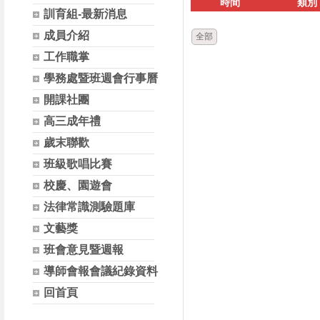
時間
類別
訓育組-最新消息
成員介紹
全部
工作職掌
學務處暨班週會行事曆
開課社團
高三成年禮
歲末聯歡
班級歌唱比賽
校慶、園遊會
法律常識測驗題庫
文藝獎
班會意見暨週報
導師會報會議紀錄資料
回首頁