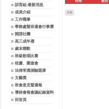
時間
類別
訓育組-最新消息
成員介紹
全部
工作職掌
學務處暨班週會行事曆
開課社團
高三成年禮
歲末聯歡
班級歌唱比賽
校慶、園遊會
法律常識測驗題庫
文藝獎
班會意見暨週報
導師會報會議紀錄資料
回首頁