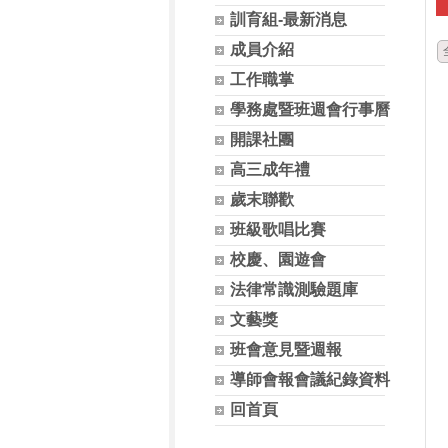
訓育組-最新消息
成員介紹
工作職掌
學務處暨班週會行事曆
開課社團
高三成年禮
歲末聯歡
班級歌唱比賽
校慶、園遊會
法律常識測驗題庫
文藝獎
班會意見暨週報
導師會報會議紀錄資料
回首頁