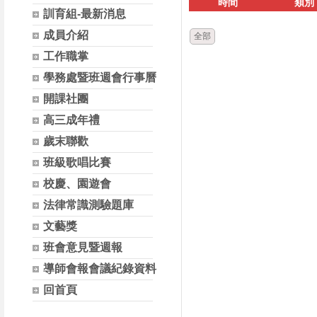
時間
類別
訓育組-最新消息
成員介紹
全部
工作職掌
學務處暨班週會行事曆
開課社團
高三成年禮
歲末聯歡
班級歌唱比賽
校慶、園遊會
法律常識測驗題庫
文藝獎
班會意見暨週報
導師會報會議紀錄資料
回首頁