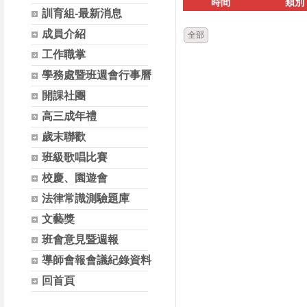
時間
類別
訓育組-最新消息
成員介紹
全部
工作職掌
學務處暨班週會行事曆
開課社團
高三成年禮
歲末聯歡
班級歌唱比賽
校慶、園遊會
法律常識測驗題庫
文藝獎
班會意見暨週報
導師會報會議紀錄資料
回首頁