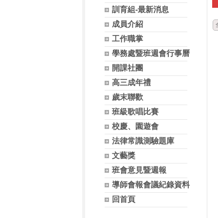
訓育組-最新消息
成員介紹
工作職掌
學務處暨班週會行事曆
開課社團
高三成年禮
歲末聯歡
班級歌唱比賽
校慶、園遊會
法律常識測驗題庫
文藝獎
班會意見暨週報
導師會報會議紀錄資料
回首頁