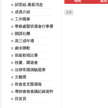
時間
類別
訓育組-最新消息
成員介紹
全部
工作職掌
學務處暨班週會行事曆
開課社團
高三成年禮
歲末聯歡
班級歌唱比賽
校慶、園遊會
法律常識測驗題庫
文藝獎
班會意見暨週報
導師會報會議紀錄資料
回首頁