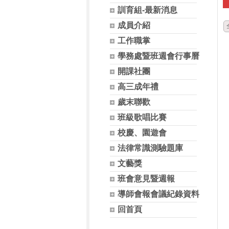
訓育組-最新消息
成員介紹
工作職掌
學務處暨班週會行事曆
開課社團
高三成年禮
歲末聯歡
班級歌唱比賽
校慶、園遊會
法律常識測驗題庫
文藝獎
班會意見暨週報
導師會報會議紀錄資料
回首頁