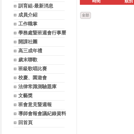
時間
類別
訓育組-最新消息
成員介紹
全部
工作職掌
學務處暨班週會行事曆
開課社團
高三成年禮
歲末聯歡
班級歌唱比賽
校慶、園遊會
法律常識測驗題庫
文藝獎
班會意見暨週報
導師會報會議紀錄資料
回首頁